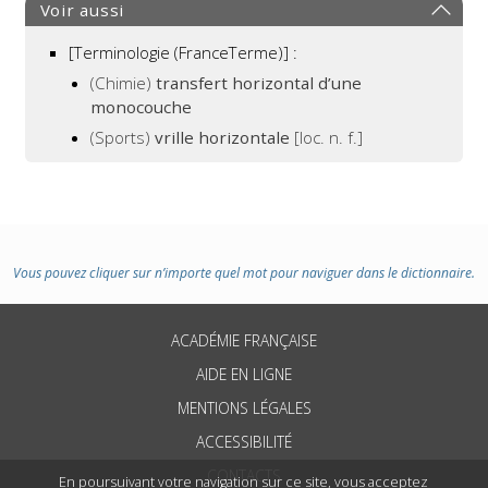
Voir aussi
[Terminologie (FranceTerme)] :
(Chimie)
transfert horizontal d’une
monocouche
(Sports)
vrille horizontale
[loc. n. f.]
Vous pouvez cliquer sur n’importe quel mot pour naviguer dans le dictionnaire.
ACADÉMIE FRANÇAISE
AIDE EN LIGNE
MENTIONS LÉGALES
ACCESSIBILITÉ
CONTACTS
En poursuivant votre navigation sur ce site, vous acceptez