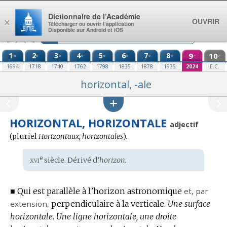
Aller au contenu
Dictionnaire de l’Académie
OUVRIR
×
Télécharger ou ouvrir l’application
Disponible sur Android et iOS
1
2
3
4
5
6
7
8
9
10
re
e
e
e
e
e
e
e
e
e
1694
1718
1740
1762
1798
1835
1878
1935
2024
E.C.
horizontal, -ale
HORIZONTAL, HORIZONTALE
adjectif
(
pluriel
Horizontaux, horizontales
).
xvi
e
Étymologie
siècle. Dérivé d’
horizon.
:
■
Qui est parallèle à l’horizon astronomique
et,
par
extension
,
perpendiculaire à la verticale.
Une surface
horizontale.
Une ligne horizontale, une droite