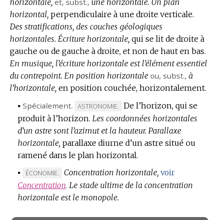
horizontale,
et,
subst.
,
une horizontale.
Un plan
horizontal,
perpendiculaire à une droite verticale.
Des stratifications, des couches géologiques
horizontales.
Écriture horizontale,
qui se lit de droite à
gauche ou de gauche à droite, et non de haut en bas.
En musique, l’écriture horizontale est l’élément essentiel
du contrepoint.
En position horizontale
ou,
subst.
,
à
l’horizontale,
en position couchée, horizontalement.
▪
Spécialement.
De l’horizon, qui se
MARQUE
ASTRONOMIE.
produit à l’horizon.
DE
Les coordonnées horizontales
d’un astre sont l’azimut et la hauteur.
DOMAINE
Parallaxe
horizontale,
parallaxe diurne d’un astre situé ou
:
ramené dans le plan horizontal.
▪
Concentration horizontale,
MARQUE
voir
ÉCONOMIE.
DE
Le stade ultime de la concentration
Concentration
.
horizontale est le monopole.
DOMAINE
: