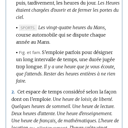
puis, tardivement, les heures du jour.
DOMAINE
Les Heures
étaient chargées d’ouvrir et de fermer les portes du
:
ciel.
▪
Les vingt-quatre heures du Mans,
MARQUE
SPORTS.
course automobile qui se dispute chaque
DE
année au Mans.
DOMAINE
:
▪
Fig.
et
fam.
S’emploie parfois pour désigner
un long intervalle de temps, une durée jugée
trop longue.
Il y a une heure que je vous écoute,
que j’attends.
Rester des heures entières à ne rien
faire.
Cet espace de temps considéré selon la façon
2.
dont on l’emploie.
Une heure de loisir, de liberté.
Quelques heures de sommeil.
Une heure de lecture.
Deux heures d’attente.
Une heure d’enseignement.
Une heure de français, de mathématiques.
L’heure de
location
ou,
elliptiquement
,
l’heure coûte vingt