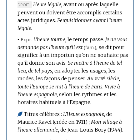
Heure légale,
avant ou après laquelle
DE
DROIT.
DOMAI
peuvent ou doivent être accomplis certains
:
actes juridiques.
Perquisitionner avant l’heure
légale.
▪
Expr.
L’heure tourne,
le temps passe.
Je ne vous
demande pas l’heure qu’il est
(
fam.
),
se dit pour
signifier à un importun qu’on ne souhaite pas
qu’il donne son avis.
Se mettre à l’heure de tel
lieu, de tel pays,
en adopter les usages, les
e
xviii
modes, les façons de penser.
Au
siècle,
toute l’Europe se mit à l’heure de Paris.
Vivre à
l’heure espagnole,
selon les rythmes et les
horaires habituels à l’Espagne.
Titres célèbres :
L’Heure espagnole,
de
Maurice Ravel (créée en 1911) ;
Mon village à
l’heure allemande,
de Jean-Louis Bory (1944).