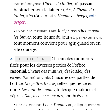
Par métonymie.
L’heure du laitier,
où passait
habituellement le laitier
et,
fig.
,
à l’heure du
laitier,
très tôt le matin.
L’heure du berger,
voir
Berger
I
.
▪
Expr.
proverbiale.
Fam.
Il n’y a pas d’heure pour
les braves,
toute heure du jour
et,
par extension
,
tout moment convient pour agir, quand on en
a le courage.
Chacun des moments
MARQUE
LITURGIE CHRÉTIENNE.
2.
fixés pour les diverses parties de l’office
DE
canonial.
DOMAINE
L’heure des matines, des laudes, des
vêpres.
:
Par métonymie.
Chacune des parties de
l’office.
Les petites heures,
telles que tierce et
none.
Les grandes heures,
telles que matines et
vêpres.
Dire, réciter ses heures,
son bréviaire.
▪
Par extension.
Livre d’heures
ou,
elliptiquement
,