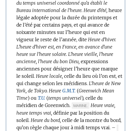
du temps universel coordonné qu’a établi le
Bureau international de l’heure.
Heure d’été,
heure
légale adoptée pour la durée du printemps et
de l’été par certains pays, et qui avance de
soixante minutes sur l’heure qui est en
vigueur le reste de l’année, dite
Heure d’hiver.
L’heure d’hiver est, en France, en avance d’une
heure sur l’heure solaire.
L’heure vieille, l’heure
ancienne, l’heure du bon Dieu,
expressions
anciennes pour désigner l’heure que marque
le soleil.
Heure locale,
celle du lieu où l’on est, et
qui change selon les méridiens.
L’heure de New
York, de Tokyo.
Heure
G.M.T.
(
Greenwich Mean
Time
) ou
T.U.
(
temps universel
),
celle du
méridien de Greenwich.
Heure vraie,
MARQUE
MARINE.
heure temps vrai,
définie par la position du
DE
soleil.
Heure du bord,
celle de la montre du bord,
DOMAINE
qu’on règle chaque jour à midi temps vrai.
:
–
MARQ