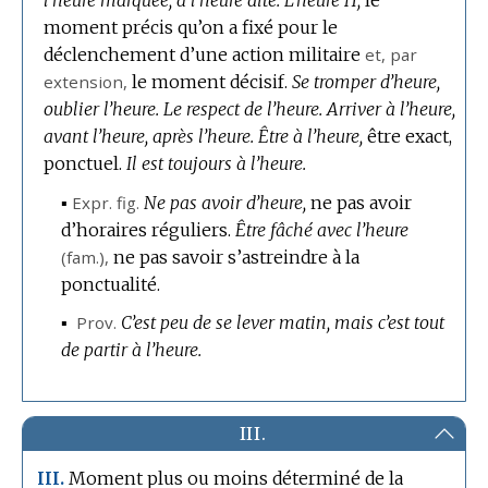
l’heure marquée, à l’heure dite.
L’heure H,
le
moment précis qu’on a fixé pour le
déclenchement d’une action militaire
et,
par
extension
,
le moment décisif.
Se tromper d’heure,
oublier l’heure.
Le respect de l’heure.
Arriver à l’heure,
avant l’heure, après l’heure.
Être à l’heure,
être exact,
ponctuel.
Il est toujours à l’heure.
▪
Expr.
fig.
Ne pas avoir d’heure,
ne pas avoir
d’horaires réguliers.
Être fâché avec l’heure
(
fam.
),
ne pas savoir s’astreindre à la
ponctualité.
▪
Prov.
C’est peu de se lever matin, mais c’est tout
de partir à l’heure.
III.
Moment plus ou moins déterminé de la
III.