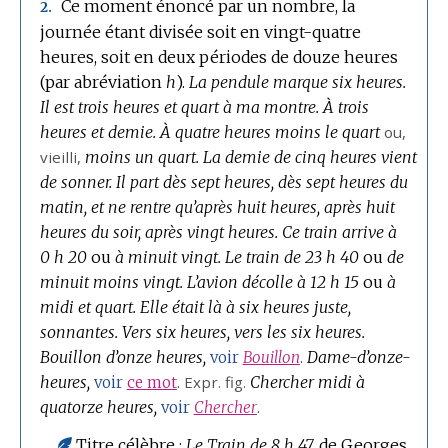
Ce moment énoncé par un nombre, la
2.
journée étant divisée soit en vingt-quatre
heures, soit en deux périodes de douze heures
(par abréviation
h
).
La pendule marque six heures.
Il est trois heures et quart à ma montre.
À trois
heures et demie.
À quatre heures moins le quart
ou,
vieilli,
moins un quart.
La demie de cinq heures vient
de sonner.
Il part dès sept heures, dès sept heures du
matin, et ne rentre qu’après huit heures, après huit
heures du soir, après vingt heures.
Ce train arrive à
0 h 20
ou
à minuit vingt.
Le train de 23 h 40
ou
de
minuit moins vingt.
L’avion décolle à 12 h 15
ou
à
midi et quart.
Elle était là à six heures juste,
sonnantes.
Vers six heures, vers les six heures.
Bouillon d’onze heures,
Dame-d’onze-
voir
Bouillon
.
heures,
Expr.
fig.
Chercher midi à
voir
ce mot
.
quatorze heures,
voir
Chercher
.
Titre célèbre :
Le Train de 8 h 47,
de Georges