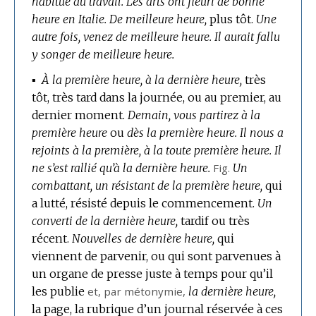
habitué au travail.
Les arts ont fleuri de bonne
heure en Italie.
De meilleure heure,
plus tôt.
Une
autre fois, venez de meilleure heure.
Il aurait fallu
y songer de meilleure heure.
▪
À la première heure, à la dernière heure,
très
tôt, très tard dans la journée, ou au premier, au
dernier moment.
Demain, vous partirez à la
première heure
ou
dès la première heure.
Il nous a
rejoints à la première, à la toute première heure.
Il
ne s’est rallié qu’à la dernière heure.
Fig.
Un
combattant, un résistant de la première heure,
qui
a lutté, résisté depuis le commencement.
Un
converti de la dernière heure,
tardif ou très
récent.
Nouvelles de dernière heure,
qui
viennent de parvenir, ou qui sont parvenues à
un organe de presse juste à temps pour qu’il
les publie
et,
par métonymie
,
la dernière heure,
la page, la rubrique d’un journal réservée à ces