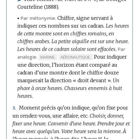
Courteline (1888).
▪
Par métonymie.
Chiffre, signe servant à
indiquer ces nombres sur un cadran.
Les heures
de cette montre sont en chiffres romains, en
chiffres arabes.
La petite aiguille est sur une heure.
Les heures de ce cadran solaire sont effacées.
Par
analogie.
Pour indiquer
MARQUE
MARQUE
MARINE.
AÉRONAUTIQUE.
une direction, l’horizon étant comparé au
DE
DE
cadran d’une montre dont le chiffre douze
DOMAINE
DOMAINE
marquerait la direction « droit devant ».
:
:
Un
phare à onze heures.
Chasseurs ennemis à huit
heures.
Moment précis qu’on indique, qu’on fixe pour
3.
un rendez-vous, une affaire, etc.
Choisir, donner,
fixer une heure.
Convenir d’une heure.
Prendre jour et
heure avec quelqu’un.
Votre heure sera la mienne.
À