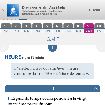
Aller au contenu
Dictionnaire de l’Académie
OUVRIR
×
Télécharger ou ouvrir l’application
Disponible sur Android et iOS
1
2
3
4
5
6
7
8
9
10
re
e
e
e
e
e
e
e
e
e
1694
1718
1740
1762
1798
1835
1878
1935
2024
E.C.
G.M.T.
HEURE
nom féminin
xi
e
Étymologie
siècle,
ure.
Issu du
latin
hora,
« heure »,
:
emprunté du
grec
hôra,
« période de temps ».
I.
Espace de temps correspondant à la vingt-
I.
quatrième partie du jour.