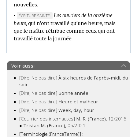
nouvelles.
▪
Les ouvriers de la onzième
MARQUE
ÉCRITURE SAINTE.
heure,
DE
qui n’ont travaillé qu’une heure, mais
que le maître rétribue comme ceux qui ont
DOMAINE
travaillé toute la journée.
:
Voir aussi
[Dire, Ne pas dire]
À six heures de l’après-midi, du
soir
[Dire, Ne pas dire]
Bonne année
[Dire, Ne pas dire]
Heure et malheur
[Dire, Ne pas dire]
Week, day, hour
[Courrier des internautes]
M. R. (France),
12/2016
●
Tristan M. (France),
05/2021
[Terminologie (FranceTerme)] :