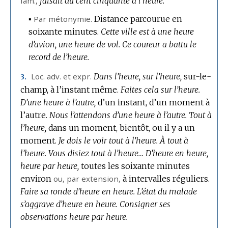
fam.
,
faisait du cent cinquante à l’heure.
▪
Par métonymie.
Distance parcourue en
soixante minutes.
Cette ville est à une heure
d’avion, une heure de vol.
Ce coureur a battu le
record de l’heure.
Loc.
adv. et
expr.
Dans l’heure, sur l’heure,
sur-le-
3.
champ, à l’instant même.
Faites cela sur l’heure.
D’une heure à l’autre,
d’un instant, d’un moment à
l’autre.
Nous l’attendons d’une heure à l’autre.
Tout à
l’heure,
dans un moment, bientôt, ou il y a un
moment.
Je dois le voir tout à l’heure.
À tout à
l’heure.
Vous disiez tout à l’heure…
D’heure en heure,
heure par heure,
toutes les soixante minutes
environ
ou,
par extension
,
à intervalles réguliers.
Faire sa ronde d’heure en heure.
L’état du malade
s’aggrave d’heure en heure.
Consigner ses
observations heure par heure.