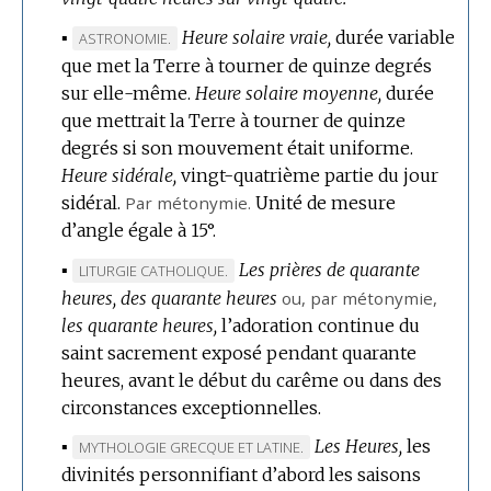
▪
Heure solaire vraie,
durée variable
MARQUE
ASTRONOMIE.
que met la Terre à tourner de quinze degrés
DE
sur elle-même.
DOMAINE
Heure solaire moyenne,
durée
que mettrait la Terre à tourner de quinze
:
degrés si son mouvement était uniforme.
Heure sidérale,
vingt-quatrième partie du jour
sidéral.
Par métonymie.
Unité de mesure
d’angle égale à 15°.
▪
Les prières de quarante
MARQUE
LITURGIE CATHOLIQUE.
heures, des quarante heures
DE
ou,
par métonymie
,
les quarante heures,
DOMAINE
l’adoration continue du
saint sacrement exposé pendant quarante
:
heures, avant le début du carême ou dans des
circonstances exceptionnelles.
▪
Les Heures,
les
MARQUE
MYTHOLOGIE GRECQUE ET LATINE.
divinités personnifiant d’abord les saisons
DE