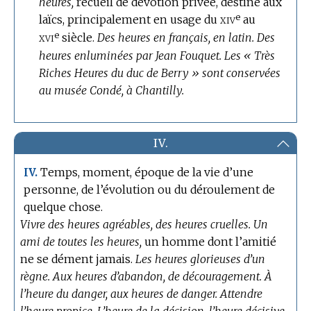
heures,
recueil de dévotion privée, destiné aux
e
xiv
laïcs, principalement en usage du
au
e
xvi
siècle.
Des heures en français, en latin.
Des
heures enluminées par Jean Fouquet.
Les « Très
Riches Heures du duc de Berry » sont conservées
au musée Condé, à Chantilly.
IV.
Temps, moment, époque de la vie d’une
IV.
personne, de l’évolution ou du déroulement de
quelque chose.
Vivre des heures agréables, des heures cruelles.
Un
ami de toutes les heures,
un homme dont l’amitié
ne se dément jamais.
Les heures glorieuses d’un
règne.
Aux heures d’abandon, de découragement.
À
l’heure du danger, aux heures de danger.
Attendre
l’heure propice.
L’heure de la décision, l’heure décisive.