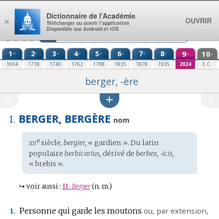
Aller au contenu
Dictionnaire de l’Académie
OUVRIR
×
Télécharger ou ouvrir l’application
Disponible sur Android et iOS
1
2
3
4
5
6
7
8
9
10
re
e
e
e
e
e
e
e
e
e
1694
1718
1740
1762
1798
1835
1878
1935
2024
E.C.
berger, -ère
BERGER, BERGÈRE
I.
nom
xii
e
Étymologie
siècle,
bergier,
« gardien ». Du
latin
:
populaire
berbicarius,
dérivé de
berbex, ‑icis,
« brebis ».
↪
voir aussi :
II.
Berger
(n. m.)
Personne qui garde les moutons
ou,
par extension
,
1.