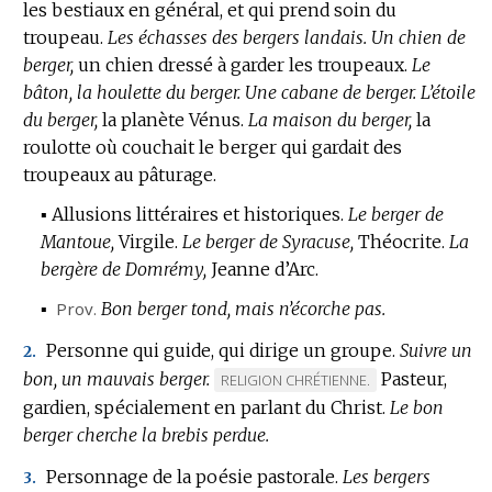
les bestiaux en général, et qui prend soin du
troupeau.
Les échasses des bergers landais.
Un chien de
berger,
un chien dressé à garder les troupeaux.
Le
bâton, la houlette du berger.
Une cabane de berger.
L’étoile
du berger,
la planète Vénus.
La maison du berger,
la
roulotte où couchait le berger qui gardait des
troupeaux au pâturage.
▪
Allusions littéraires et historiques.
Le berger de
Mantoue,
Virgile.
Le berger de Syracuse,
Théocrite.
La
bergère de Domrémy,
Jeanne d’Arc.
▪
Prov.
Bon berger tond, mais n’écorche pas.
Personne qui guide, qui dirige un groupe.
Suivre un
2.
bon, un mauvais berger.
Pasteur,
MARQUE
RELIGION CHRÉTIENNE.
gardien, spécialement en parlant du Christ.
DE
Le bon
berger cherche la brebis perdue.
DOMAINE
:
Personnage de la poésie pastorale.
Les bergers
3.