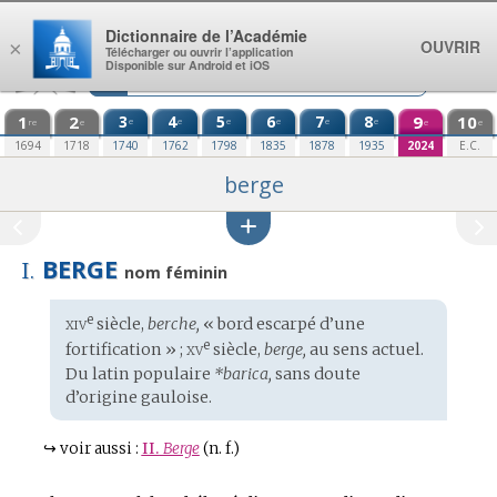
Aller au contenu
Dictionnaire de l’Académie
OUVRIR
×
Télécharger ou ouvrir l’application
Disponible sur Android et iOS
1
2
3
4
5
6
7
8
9
10
e
e
e
e
e
e
re
e
e
e
1694
1718
1740
1762
1798
1835
1878
1935
2024
E.C.
berge
BERGE
I.
nom féminin
xiv
e
Étymologie
siècle,
berche,
« bord escarpé d’une
:
xv
e
fortification » ;
siècle,
berge,
au sens actuel.
Du
latin populaire
*barica,
sans doute
d’origine
gauloise
.
↪
voir aussi :
II.
Berge
(n. f.)