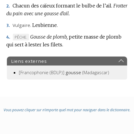
Chacun des caïeux formant le bulbe de l’ail.
Frotter
2.
du pain avec une gousse d’ail.
Vulgaire.
Lesbienne.
3.
Gousse de plomb,
petite masse de plomb
MARQUE
PÊCHE.
4.
qui sert à lester les filets.
DE
DOMAINE
:
Liens externes
[Francophonie (BDLP)]
gousse
(Madagascar)
Vous pouvez cliquer sur n’importe quel mot pour naviguer dans le dictionnaire.