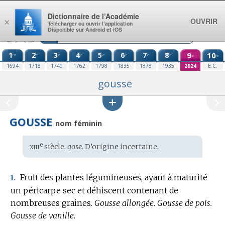
Aller au contenu
Dictionnaire de l’Académie
OUVRIR
×
Télécharger ou ouvrir l’application
Disponible sur Android et iOS
1
2
3
4
5
6
7
8
9
10
re
e
e
e
e
e
e
e
e
e
1694
1718
1740
1762
1798
1835
1878
1935
2024
E.C.
gousse
GOUSSE
nom féminin
xiii
e
Étymologie
siècle,
gose.
D’
origine incertaine
.
:
Fruit des plantes légumineuses, ayant à maturité
1.
un péricarpe sec et déhiscent contenant de
nombreuses graines.
Gousse allongée.
Gousse de pois.
Gousse de vanille.