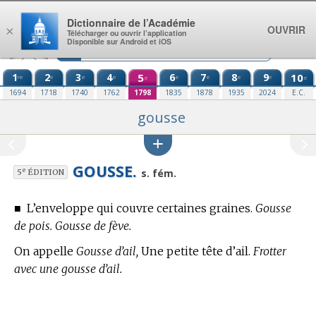
Aller au contenu
Dictionnaire de l’Académie
OUVRIR
×
Télécharger ou ouvrir l’application
Disponible sur Android et iOS
1
2
3
4
5
6
7
8
9
10
re
e
e
e
e
e
e
e
e
e
1694
1718
1740
1762
1798
1835
1878
1935
2024
E.C.
gousse
GOUSSE.
e
s. fém.
5
ÉDITION
■
L’enveloppe qui couvre certaines graines.
Gousse
de pois. Gousse de fève.
On appelle
Gousse d’ail,
Une petite tête d’ail.
Frotter
avec une gousse d’ail.