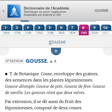
Aller au contenu
Dictionnaire de l’Académie
OUVRIR
×
Télécharger ou ouvrir l’application
Disponible sur Android et iOS
1
2
3
4
5
6
7
8
9
10
re
e
e
e
e
e
e
e
e
e
1694
1718
1740
1762
1798
1835
1878
1935
2024
E.C.
gousse
GOUSSE.
e
n. f.
8
ÉDITION
■
T. de Botanique.
Cosse, enveloppe des graines,
des semences dans les plantes légumineuses.
Gousse allongée. Gousse de pois. Gousse de fève. Gousse
de vanille. Les gousses n’ont que deux valves.
Par extension, il se dit aussi du Fruit des
légumineuses, composé de deux cosses