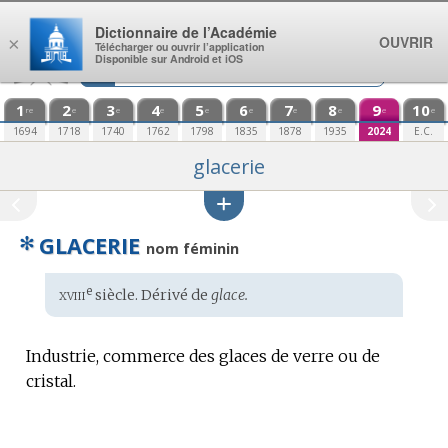
Aller au contenu
Dictionnaire de l’Académie
OUVRIR
×
Télécharger ou ouvrir l’application
Disponible sur Android et iOS
1
2
3
4
5
6
7
8
9
10
re
e
e
e
e
e
e
e
e
e
1694
1718
1740
1762
1798
1835
1878
1935
2024
E.C.
glacerie
✻
GLACERIE
nom féminin
xviii
e
Étymologie
siècle. Dérivé de
glace.
:
Industrie, commerce des glaces de verre ou de
cristal.