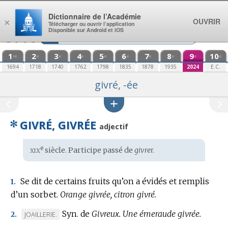
Aller au contenu
Dictionnaire de l’Académie
OUVRIR
×
Télécharger ou ouvrir l’application
Disponible sur Android et iOS
1
2
3
4
5
6
7
8
9
10
re
e
e
e
e
e
e
e
e
e
1694
1718
1740
1762
1798
1835
1878
1935
2024
E.C.
givré, -ée
✻
GIVRÉ, GIVRÉE
adjectif
xix
e
Étymologie
siècle. Participe passé de
givrer.
:
Se dit de certains fruits qu’on a évidés et remplis
1.
d’un sorbet.
Orange givrée, citron givré.
Syn. de
Givreux.
Une émeraude givrée.
MARQUE
JOAILLERIE.
2.
DE