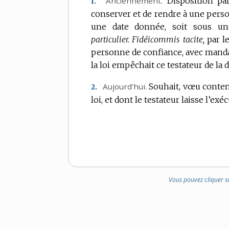
Anciennement.
Disposition par
1.
DOMAINE
conserver et de rendre à une personn
:
une date donnée, soit sous un
particulier.
Fidéicommis tacite,
par l
personne de confiance, avec mandat
la loi empêchait ce testateur de la
Aujourd'hui.
Souhait, vœu conten
2.
loi, et dont le testateur laisse l’ex
Vous pouvez cliquer s