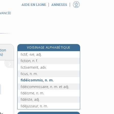
AIDE EN LIGNE
ANNEXES
AVANCÉE
fichtre !, interj.
fichtrement, adv.
fichu, -ue [I], adj.
fichu [II], n. m.
e
fichure, n. f.
[4
édition]
VOISINAGE ALPHABÉTIQUE
ficoïde, n. f.
tion
fictif, -ive, adj.
4)
fiction, n. f.
fictivement, adv.
ficus, n. m.
fidéicommis, n. m.
fidéicommissaire, n. m. et adj.
fidéisme, n. m.
fidéiste, adj.
fidéjusseur, n. m.
fidéjussion, n. f.