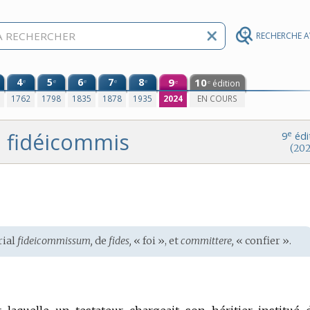
RECHERCHE 
4
5
6
7
8
9
10
e
e
e
e
e
édition
e
e
0
1762
1798
1835
1878
1935
2024
EN COURS
fidéicommis
e
9
édi
(202
rial
fideicommissum,
de
fides,
« foi », et
committere,
« confier ».