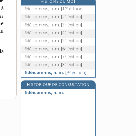
de
HISTOIRE DU MOT
fidèle, adj. et n.
 à
re
fideicommis, n. m.
[1
édition]
fidèlement, adv.
is
e
fideicommis, n. m.
[2
édition]
fidélité, n. f.
ne
e
fidéicommis, n. m.
[3
édition]
fidjien, -enne, adj.
ui
e
fidéicommis, n. m.
[4
édition]
e
fidéicommis, n. m.
[5
édition]
e
fidéicommis, n. m.
[6
édition]
la
e
fidéicommis, n. m.
[7
édition]
e
fidéicommis, n. m.
[8
édition]
e
fidéicommis, n. m.
[9
édition]
HISTORIQUE DE CONSULTATION
fidéicommis, n. m.