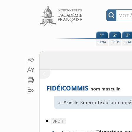
Aller au contenu
1
2
3
re
e
e
1694
1718
174
FIDÉICOMMIS
nom masculin
xiii
e
Étymologie
siècle. Emprunté du
latin impé
:
■
MARQUE
DROIT.
DE