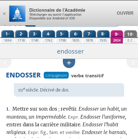
Aller au contenu
Dictionnaire de l’Académie
OUVRIR
×
Télécharger ou ouvrir l’application
Disponible sur Android et iOS
1
2
3
4
5
6
7
8
9
10
re
e
e
e
e
e
e
e
e
e
1694
1718
1740
1762
1798
1835
1878
1935
2024
E.C.
endosser
ENDOSSER
conjugaison
verbe transitif
xii
e
Étymologie
siècle. Dérivé de
dos.
:
Mettre sur son dos ; revêtir.
Endosser un habit, un
1.
manteau, un imperméable.
Expr.
Endosser l’uniforme,
entrer dans la carrière militaire.
Endosser l’habit
religieux.
Expr.
fig.
,
fam.
et vieillie.
Endosser le harnais,