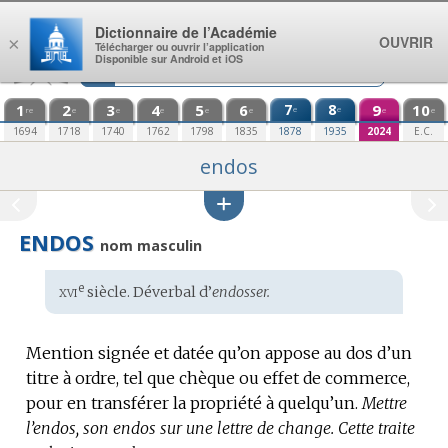
Aller au contenu
Dictionnaire de l’Académie
OUVRIR
×
Télécharger ou ouvrir l’application
Disponible sur Android et iOS
1
2
3
4
5
6
7
8
9
10
e
e
re
e
e
e
e
e
e
e
1694
1718
1740
1762
1798
1835
1878
1935
2024
E.C.
endos
ENDOS
nom masculin
xvi
e
Étymologie
siècle. Déverbal d’
endosser.
:
Mention signée et datée qu’on appose au dos d’un
titre à ordre, tel que chèque ou effet de commerce,
pour en transférer la propriété à quelqu’un.
Mettre
l’endos, son endos sur une lettre de change.
Cette traite