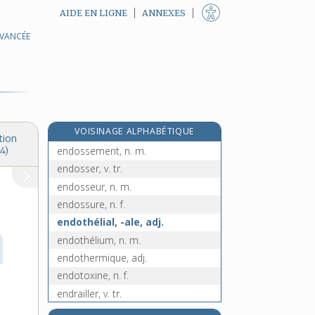
AIDE EN LIGNE
ANNEXES
AVANCÉE
endoscopique, adj.
e
endosmose, n. f.
[8
édition]
endosperme, n. m.
endossable, adj.
endossataire, n.
e
VOISINAGE ALPHABÉTIQUE
endosse, n. f.
[7
édition]
tion
endossement, n. m.
4)
endosser, v. tr.
endosseur, n. m.
endossure, n. f.
endothélial, -ale, adj.
endothélium, n. m.
endothermique, adj.
endotoxine, n. f.
endrailler, v. tr.
endroit, n. m.