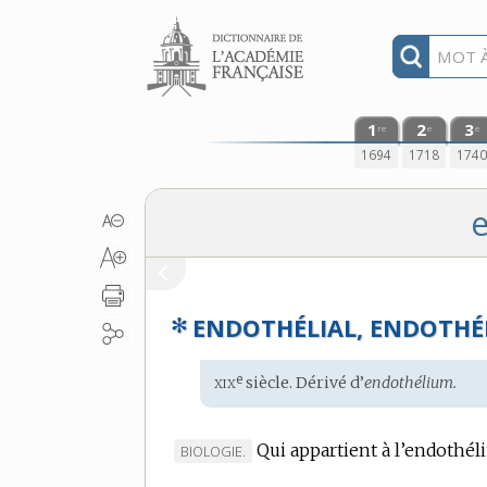
Aller au contenu
1
2
3
re
e
e
1694
1718
174
e
✻
ENDOTHÉLIAL, ENDOTHÉ
xix
e
Étymologie
siècle. Dérivé d’
endothélium.
:
Qui appartient à l’endothél
MARQUE
BIOLOGIE.
DE