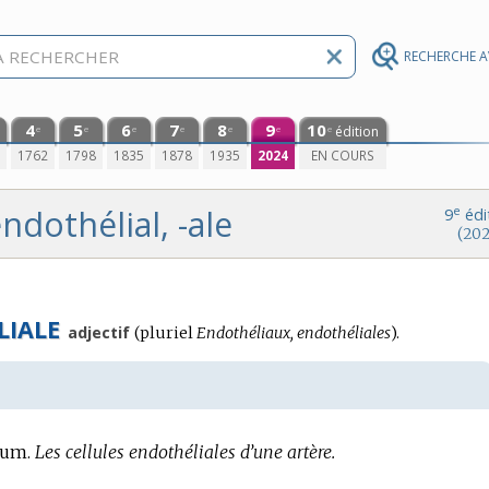
RECHERCHE 
4
5
6
7
8
9
10
édition
e
e
e
e
e
e
e
0
1762
1798
1835
1878
1935
2024
EN COURS
ndothélial, -ale
e
9
édi
(202
LIALE
adjectif
(
pluriel
Endothéliaux, endothéliales
).
ium.
Les cellules endothéliales d’une artère.