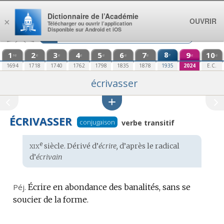
Aller au contenu
Dictionnaire de l’Académie
OUVRIR
×
Télécharger ou ouvrir l’application
Disponible sur Android et iOS
1
2
3
4
5
6
7
8
9
10
e
re
e
e
e
e
e
e
e
e
1694
1718
1740
1762
1798
1835
1878
1935
2024
E.C.
écrivasser
ÉCRIVASSER
conjugaison
verbe transitif
xix
e
Étymologie
siècle. Dérivé d’
écrire,
d’après le radical
:
d’
écrivain
Péj.
Écrire en abondance des banalités, sans se
soucier de la forme.