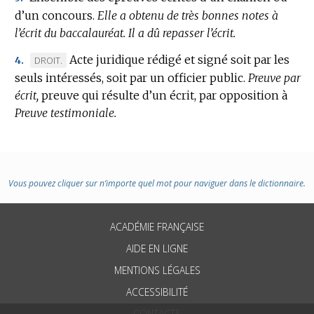
d’un concours.
Elle a obtenu de très bonnes notes à
l’écrit du baccalauréat.
Il a dû repasser l’écrit.
Acte juridique rédigé et signé soit par les
MARQUE
DROIT.
4.
seuls intéressés, soit par un officier public.
DE
Preuve par
écrit,
DOMAINE
preuve qui résulte d’un écrit, par opposition à
Preuve testimoniale.
:
Vous pouvez cliquer sur n’importe quel mot pour naviguer dans le dictionnaire.
ACADÉMIE FRANÇAISE
AIDE EN LIGNE
MENTIONS LÉGALES
ACCESSIBILITÉ
CONTACTS