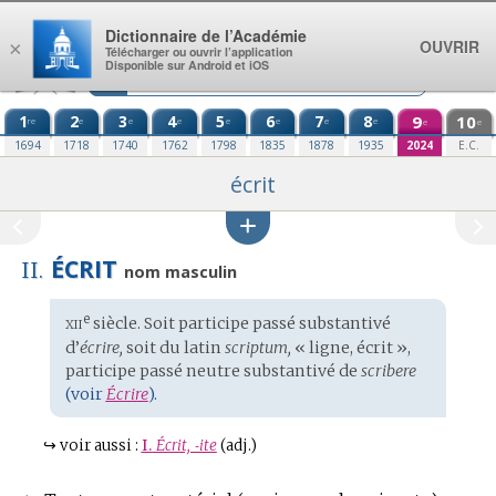
Aller au contenu
Dictionnaire de l’Académie
OUVRIR
×
Télécharger ou ouvrir l’application
Disponible sur Android et iOS
1
2
3
4
5
6
7
8
9
10
re
e
e
e
e
e
e
e
e
e
1694
1718
1740
1762
1798
1835
1878
1935
2024
E.C.
écrit
ÉCRIT
II.
nom masculin
xii
e
Étymologie
siècle. Soit participe passé substantivé
:
d’
écrire,
soit du
latin
scriptum,
« ligne, écrit »,
participe passé neutre substantivé de
scribere
(voir
Écrire
).
↪
voir aussi :
I.
Écrit, ‑ite
(adj.)