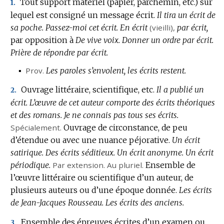
Tout support matériel (papier, parchemin, etc.) sur
1.
lequel est consigné un message écrit.
Il tira un écrit de
sa poche.
Passez-moi cet écrit.
En écrit
(vieilli),
par écrit,
par opposition à
De vive voix.
Donner un ordre par écrit.
Prière de répondre par écrit.
▪
Prov.
Les paroles s’envolent, les écrits restent.
Ouvrage littéraire, scientifique, etc.
Il a publié un
2.
écrit.
L’œuvre de cet auteur comporte des écrits théoriques
et des romans.
Je ne connais pas tous ses écrits.
Spécialement.
Ouvrage de circonstance, de peu
d’étendue ou avec une nuance péjorative.
Un écrit
satirique.
Des écrits séditieux.
Un écrit anonyme.
Un écrit
périodique.
Par extension.
Au pluriel.
Ensemble de
l’œuvre littéraire ou scientifique d’un auteur, de
plusieurs auteurs ou d’une époque donnée.
Les écrits
de Jean-Jacques Rousseau.
Les écrits des anciens.
Ensemble des épreuves écrites d’un examen ou
3.