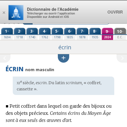
Aller au contenu
Dictionnaire de l’Académie
OUVRIR
×
Télécharger ou ouvrir l’application
Disponible sur Android et iOS
1
2
3
4
5
6
7
8
9
10
re
e
e
e
e
e
e
e
e
e
1694
1718
1740
1762
1798
1835
1878
1935
2024
E.C.
écrin
ÉCRIN
nom masculin
xi
e
Étymologie
siècle,
escrin.
Du
latin
scrinium,
« coffret,
:
cassette ».
■
Petit coffret dans lequel on garde des bijoux ou
des objets précieux.
Certains écrins du Moyen Âge
sont à eux seuls des œuvres d’art.