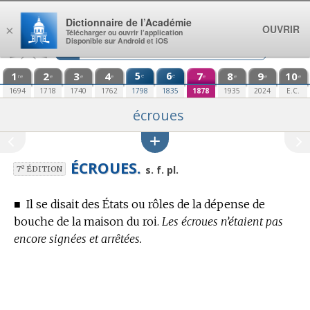
Aller au contenu
Dictionnaire de l’Académie
OUVRIR
×
Télécharger ou ouvrir l’application
Disponible sur Android et iOS
1
2
3
4
5
6
7
8
9
10
e
e
re
e
e
e
e
e
e
e
1694
1718
1740
1762
1798
1835
1878
1935
2024
E.C.
écroues
ÉCROUES.
e
s. f. pl.
7
ÉDITION
■
Il se disait des États ou rôles de la dépense de
bouche de la maison du roi.
Les écroues n’étaient pas
encore signées et arrêtées.