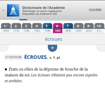
Aller au contenu
Dictionnaire de l’Académie
OUVRIR
×
Télécharger ou ouvrir l’application
Disponible sur Android et iOS
1
2
3
4
5
6
7
8
9
10
e
e
re
e
e
e
e
e
e
e
1694
1718
1740
1762
1798
1835
1878
1935
2024
E.C.
écroues
ÉCROUES.
e
s. f. pl.
6
ÉDITION
■
États ou rôles de la dépense de bouche de la
maison du roi.
Les écroues n’étaient pas encore signées
et arrêtées.