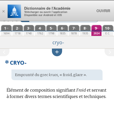
Aller au contenu
Dictionnaire de l’Académie
OUVRIR
×
Télécharger ou ouvrir l’application
Disponible sur Android et iOS
1
2
3
4
5
6
7
8
9
10
re
e
e
e
e
e
e
e
e
e
1694
1718
1740
1762
1798
1835
1878
1935
2024
E.C.
cryo-
✻
CRYO-
Étymologie
Emprunté du
grec
kruos,
« froid, glace ».
:
Élément de composition signifiant
Froid
et servant
à former divers termes scientifiques et techniques.