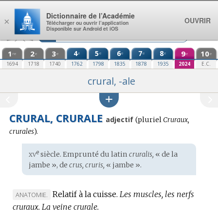
Aller au contenu
Dictionnaire de l’Académie
OUVRIR
×
Télécharger ou ouvrir l’application
Disponible sur Android et iOS
1
2
3
4
5
6
7
8
9
10
e
e
e
e
e
re
e
e
e
e
1694
1718
1740
1762
1798
1835
1878
1935
2024
E.C.
crural, -ale
CRURAL, CRURALE
adjectif
(
pluriel
Cruraux,
crurales
).
xv
e
Étymologie
siècle. Emprunté du
latin
cruralis,
« de la
:
jambe », de
crus, cruris,
« jambe ».
Relatif à la cuisse.
Les muscles, les nerfs
MARQUE
ANATOMIE.
cruraux.
DE
La veine crurale.