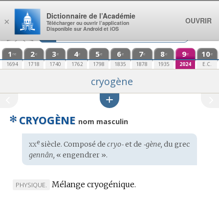
Aller au contenu
Dictionnaire de l’Académie
OUVRIR
×
Télécharger ou ouvrir l’application
Disponible sur Android et iOS
1
2
3
4
5
6
7
8
9
10
re
e
e
e
e
e
e
e
e
e
1694
1718
1740
1762
1798
1835
1878
1935
2024
E.C.
cryogène
✻
CRYOGÈNE
nom masculin
xx
e
Étymologie
siècle. Composé de
cryo‑
et de
‑gène,
du
grec
:
gennân,
« engendrer ».
Mélange cryogénique.
MARQUE
PHYSIQUE.
DE
DOMAINE