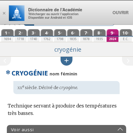
Aller au contenu
Dictionnaire de l’Académie
OUVRIR
×
Télécharger ou ouvrir l’application
Disponible sur Android et iOS
1
2
3
4
5
6
7
8
9
10
re
e
e
e
e
e
e
e
e
e
1694
1718
1740
1762
1798
1835
1878
1935
2024
E.C.
cryogénie
✻
CRYOGÉNIE
nom féminin
xx
e
Étymologie
siècle. Dérivé de
cryogène.
:
Technique servant à produire des températures
très basses.
Voir aussi