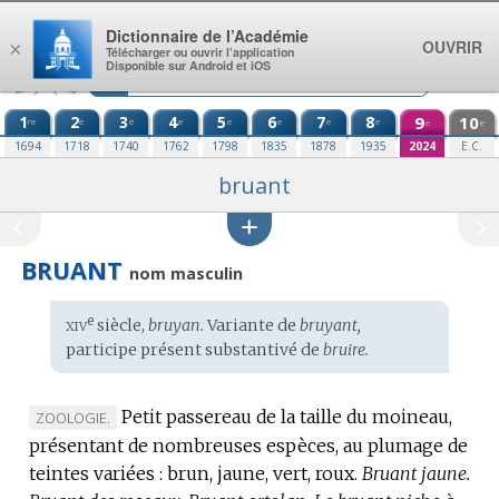
Aller au contenu
Dictionnaire de l’Académie
OUVRIR
×
Télécharger ou ouvrir l’application
Disponible sur Android et iOS
1
2
3
4
5
6
7
8
9
10
re
e
e
e
e
e
e
e
e
e
1694
1718
1740
1762
1798
1835
1878
1935
2024
E.C.
bruant
BRUANT
nom masculin
xiv
e
Étymologie
siècle,
bruyan.
Variante de
bruyant,
:
participe présent substantivé de
bruire.
Petit passereau de la taille du moineau,
MARQUE
ZOOLOGIE.
présentant de nombreuses espèces, au plumage de
DE
teintes variées : brun, jaune, vert, roux.
DOMAINE
Bruant jaune.