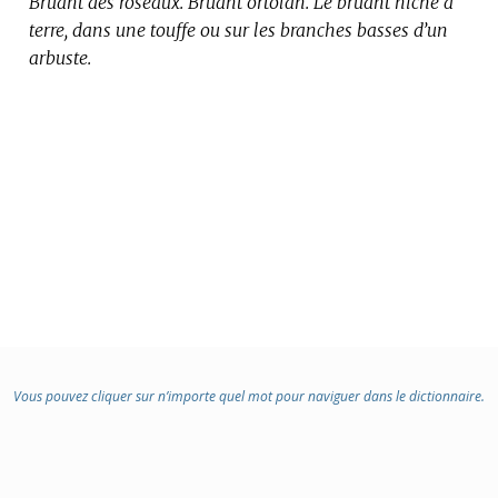
Bruant des roseaux.
:
Bruant ortolan.
Le bruant niche à
terre, dans une touffe ou sur les branches basses d’un
arbuste.
Vous pouvez cliquer sur n’importe quel mot pour naviguer dans le dictionnaire.