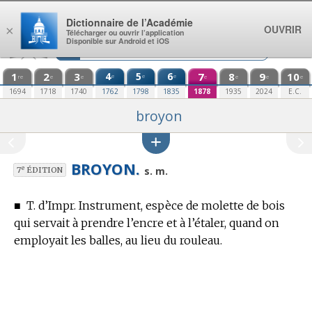
Aller au contenu
Dictionnaire de l’Académie
OUVRIR
×
Télécharger ou ouvrir l’application
Disponible sur Android et iOS
1
2
3
4
5
6
7
8
9
10
e
e
e
re
e
e
e
e
e
e
1694
1718
1740
1762
1798
1835
1878
1935
2024
E.C.
broyon
BROYON.
e
s. m.
7
ÉDITION
■
T. d’Impr.
Instrument, espèce de molette de bois
qui servait à prendre l’encre et à l’étaler, quand on
employait les balles, au lieu du rouleau.