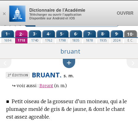
Aller au contenu
Dictionnaire de l’Académie
OUVRIR
×
Télécharger ou ouvrir l’application
Disponible sur Android et iOS
1
2
3
4
5
6
7
8
9
10
re
e
e
e
e
e
e
e
e
e
1694
1718
1740
1762
1798
1835
1878
1935
2024
E.C.
bruant
BRUANT.
e
s. m.
2
ÉDITION
↪
voir aussi :
Breant
(n. m.)
■
Petit oiseau de la grosseur d’un moineau, qui a le
plumage meslé de gris & de jaune, & dont le chant
est assez agreable.