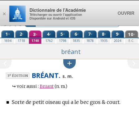
Aller au contenu
Dictionnaire de l’Académie
OUVRIR
×
Télécharger ou ouvrir l’application
Disponible sur Android et iOS
1
2
3
4
5
6
7
8
9
10
re
e
e
e
e
e
e
e
e
e
1694
1718
1740
1762
1798
1835
1878
1935
2024
E.C.
bréant
BRÉANT.
e
s. m.
3
ÉDITION
↪
voir aussi :
Bruant
(n. m.)
■
Sorte de petit oiseau qui a le bec gros & court.