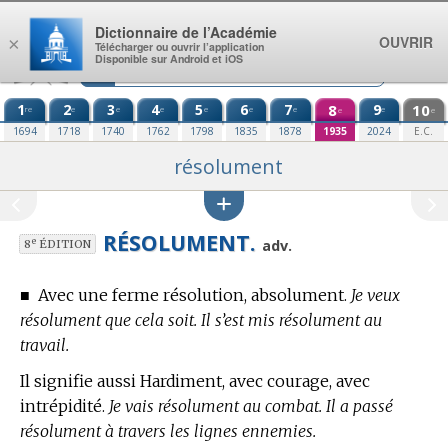
Aller au contenu
Dictionnaire de l’Académie
OUVRIR
×
Télécharger ou ouvrir l’application
Disponible sur Android et iOS
1
2
3
4
5
6
7
8
9
10
re
e
e
e
e
e
e
e
e
e
1694
1718
1740
1762
1798
1835
1878
1935
2024
E.C.
résolument
RÉSOLUMENT.
e
adv.
8
ÉDITION
■
Avec une ferme résolution, absolument.
Je veux
résolument que cela soit. Il s’est mis résolument au
travail.
Il signifie aussi Hardiment, avec courage, avec
intrépidité.
Je vais résolument au combat. Il a passé
résolument à travers les lignes ennemies.