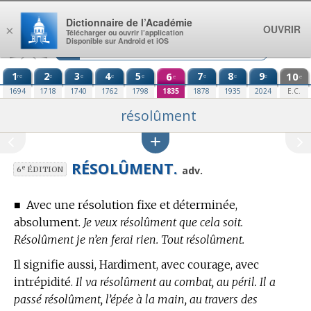
Aller au contenu
Dictionnaire de l’Académie
OUVRIR
×
Télécharger ou ouvrir l’application
Disponible sur Android et iOS
1
2
3
4
5
6
7
8
9
10
re
e
e
e
e
e
e
e
e
e
1694
1718
1740
1762
1798
1835
1878
1935
2024
E.C.
résolûment
RÉSOLÛMENT.
e
adv.
6
ÉDITION
■
Avec une résolution fixe et déterminée,
absolument.
Je veux résolûment que cela soit.
Résolûment je n’en ferai rien. Tout résolûment.
Il signifie aussi, Hardiment, avec courage, avec
intrépidité.
Il va résolûment au combat, au péril. Il a
passé résolûment, l’épée à la main, au travers des