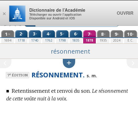
Aller au contenu
Dictionnaire de l’Académie
OUVRIR
×
Télécharger ou ouvrir l’application
Disponible sur Android et iOS
1
2
3
4
5
6
7
8
9
10
e
e
e
e
e
re
e
e
e
e
1694
1718
1740
1762
1798
1835
1878
1935
2024
E.C.
résonnement
RÉSONNEMENT.
e
s. m.
7
ÉDITION
■
Retentissement et renvoi du son.
Le résonnement
de cette voûte nuit à la voix.