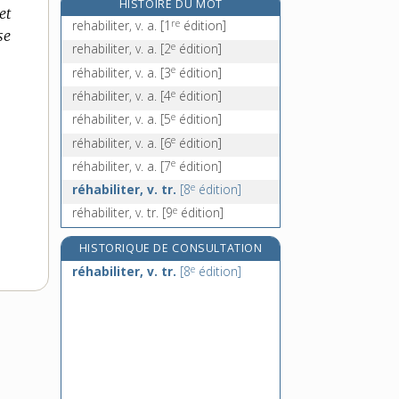
HISTOIRE DU MOT
et
rehaut, n. m.
re
rehabiliter, v. a.
[1
édition]
se
réhoboam, n. m.
e
rehabiliter, v. a.
[2
édition]
réhydratation, n. f.
e
réhabiliter, v. a.
[3
édition]
réhydrater, v. tr.
e
réhabiliter, v. a.
[4
édition]
e
réhabiliter, v. a.
[5
édition]
e
réhabiliter, v. a.
[6
édition]
e
réhabiliter, v. a.
[7
édition]
e
réhabiliter, v. tr.
[8
édition]
e
réhabiliter, v. tr.
[9
édition]
HISTORIQUE DE CONSULTATION
e
réhabiliter, v. tr.
[8
édition]