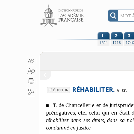
Aller au contenu
1
2
3
re
e
e
1694
1718
174
RÉHABILITER.
e
v. tr.
8
ÉDITION
■
T. de Chancellerie et de Jurisprude
prérogatives, etc., celui qui en était 
réhabiliter dans ses droits, dans sa nob
condamné en justice.