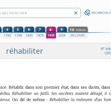
RECHERCHE 
4
5
6
7
8
9
10
e
e
e
e
e
édition
e
e
0
1762
1798
1835
1878
1935
2024
EN COURS
réhabiliter
e
8
édi
(193
nce.
Rétablir dans son premier état, dans ses droits, dans
déchu.
Réhabiliter un failli. Ses ancêtres avaient dérogé, il s
lesse.
On dit de même :
Réhabiliter la mémoire d’un h