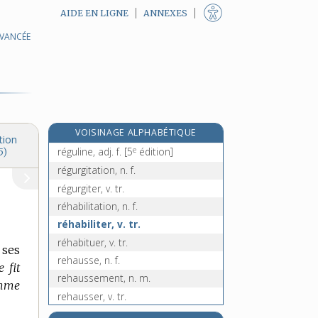
AIDE EN LIGNE
ANNEXES
AVANCÉE
régulateur, -trice, adj. et n.
régulation, n. f.
régule, n. m.
réguler, v. tr.
régulier, -ière, adj.
VOISINAGE ALPHABÉTIQUE
régulièrement, adv.
tion
e
réguline, adj. f.
[5
édition]
5)
régurgitation, n. f.
régurgiter, v. tr.
réhabilitation, n. f.
réhabiliter, v. tr.
réhabituer, v. tr.
 ses
rehausse, n. f.
e fit
rehaussement, n. m.
omme
rehausser, v. tr.
rehausseur, n. m.