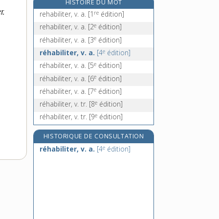
HISTOIRE DU MOT
rehaut, n. m.
r.
re
rehabiliter, v. a.
[1
édition]
réhoboam, n. m.
e
rehabiliter, v. a.
[2
édition]
réhydratation, n. f.
e
réhabiliter, v. a.
[3
édition]
réhydrater, v. tr.
e
réhabiliter, v. a.
[4
édition]
e
réhabiliter, v. a.
[5
édition]
e
réhabiliter, v. a.
[6
édition]
e
réhabiliter, v. a.
[7
édition]
e
réhabiliter, v. tr.
[8
édition]
e
réhabiliter, v. tr.
[9
édition]
HISTORIQUE DE CONSULTATION
e
réhabiliter, v. a.
[4
édition]