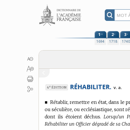
Aller au contenu
1
2
3
re
e
e
1694
1718
174
RÉHABILITER.
e
v. a.
4
ÉDITION
■
Rétablir, remettre en état, dans le p
ou séculière, ou ecclésiastique, sont 
dont ils étoient déchus.
Lorsqu’un Pr
Réhabiliter un Officier dégradé de sa Cha