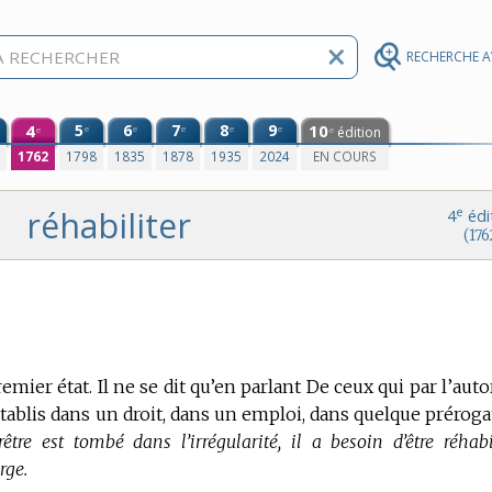
RECHERCHE 
4
5
6
7
8
9
10
e
e
e
e
e
édition
e
e
0
1762
1798
1835
1878
1935
2024
EN COURS
réhabiliter
e
4
édi
(176
remier état.
Il ne se dit qu’en parlant De ceux qui par l’autor
rétablis dans un droit, dans un emploi, dans quelque préroga
être est tombé dans l’irrégularité, il a besoin d’être réhabil
rge.