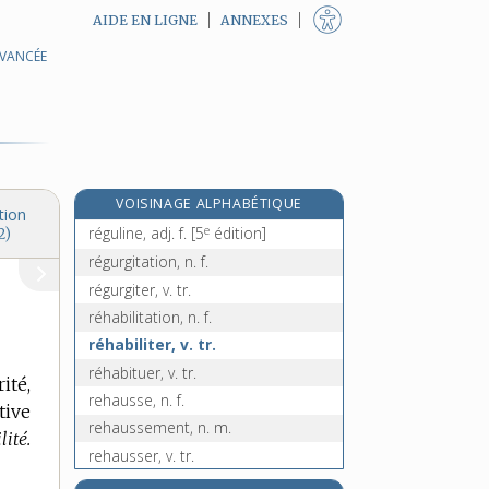
AIDE EN LIGNE
ANNEXES
AVANCÉE
régulateur, -trice, adj. et n.
régulation, n. f.
régule, n. m.
réguler, v. tr.
régulier, -ière, adj.
VOISINAGE ALPHABÉTIQUE
régulièrement, adv.
tion
e
réguline, adj. f.
[5
édition]
2)
régurgitation, n. f.
régurgiter, v. tr.
réhabilitation, n. f.
réhabiliter, v. tr.
réhabituer, v. tr.
ité,
rehausse, n. f.
tive
rehaussement, n. m.
ité.
rehausser, v. tr.
rehausseur, n. m.