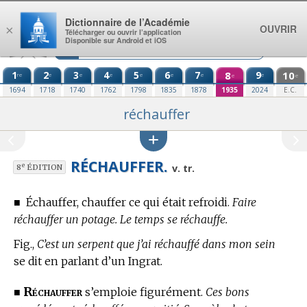
Aller au contenu
Dictionnaire de l’Académie
OUVRIR
×
Télécharger ou ouvrir l’application
Disponible sur Android et iOS
1
2
3
4
5
6
7
8
9
10
re
e
e
e
e
e
e
e
e
e
1694
1718
1740
1762
1798
1835
1878
1935
2024
E.C.
réchauffer
RÉCHAUFFER.
e
v. tr.
8
ÉDITION
■
Échauffer, chauffer ce qui était refroidi.
Faire
réchauffer un potage. Le temps se réchauffe.
Fig.,
C’est un serpent que j’ai réchauffé dans mon sein
se dit en parlant d’un Ingrat.
Réchauffer
■
s’emploie figurément.
Ces bons