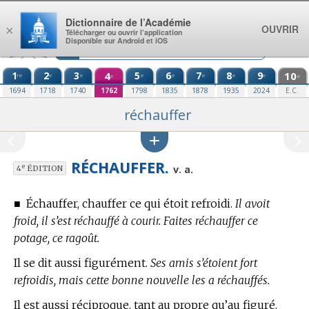
Aller au contenu
Dictionnaire de l’Académie
OUVRIR
×
Télécharger ou ouvrir l’application
Disponible sur Android et iOS
1
2
3
4
5
6
7
8
9
10
re
e
e
e
e
e
e
e
e
e
1694
1718
1740
1762
1798
1835
1878
1935
2024
E.C.
réchauffer
RÉCHAUFFER.
e
v. a.
4
ÉDITION
■
Échauffer, chauffer ce qui étoit refroidi.
Il avoit
froid, il s’est réchauffé à courir. Faites réchauffer ce
potage, ce ragoût.
Il se dit aussi figurément.
Ses amis s’étoient fort
refroidis, mais cette bonne nouvelle les a réchauffés.
Il est aussi réciproque, tant au propre qu’au figuré.