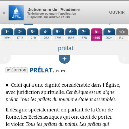
Aller au contenu
Dictionnaire de l’Académie
OUVRIR
×
Télécharger ou ouvrir l’application
Disponible sur Android et iOS
1
2
3
4
5
6
7
8
9
10
re
e
e
e
e
e
e
e
e
e
1694
1718
1740
1762
1798
1835
1878
1935
2024
E.C.
prélat
PRÉLAT.
e
n. m.
8
ÉDITION
■
Celui qui a une dignité considérable dans l’Église,
avec juridiction spirituelle.
Cet évêque est un digne
prélat. Tous les prélats du royaume étaient assemblés.
Il désigne spécialement, en parlant de la Cour de
Rome, les Ecclésiastiques qui ont droit de porter
le violet.
Tous les prélats du palais. Les prélats qui