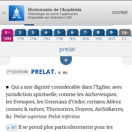
Aller au contenu
Dictionnaire de l’Académie
OUVRIR
×
Télécharger ou ouvrir l’application
Disponible sur Android et iOS
1
2
3
4
5
6
7
8
9
10
e
e
e
e
e
e
e
e
re
e
1694
1718
1740
1762
1798
1835
1878
1935
2024
E.C.
prelat
PRELAT.
re
s. m.
1
ÉDITION
■
Qui a une dignité considerable dans l’Eglise, avec
jurisdiction spirituelle, comme les Archevesques,
les Evesques, les Generaux d’Ordre, certains Abbez
crossez & mitrez, Thresoriers, Doyens, Archidiacres,
&c.
Prelat superieur. Prelat inferieur.
Il se prend plus particulierement pour les
p. 307