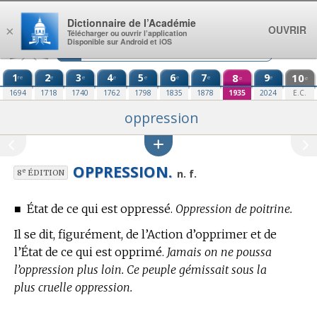
Aller au contenu
Dictionnaire de l’Académie
OUVRIR
×
Télécharger ou ouvrir l’application
Disponible sur Android et iOS
1
2
3
4
5
6
7
8
9
10
re
e
e
e
e
e
e
e
e
e
1694
1718
1740
1762
1798
1835
1878
1935
2024
E.C.
oppression
OPPRESSION.
e
n. f.
8
ÉDITION
■
État de ce qui est oppressé.
Oppression de poitrine.
Il se dit, figurément, de l’Action d’opprimer et de
l’État de ce qui est opprimé.
Jamais on ne poussa
l’oppression plus loin. Ce peuple gémissait sous la
plus cruelle oppression.