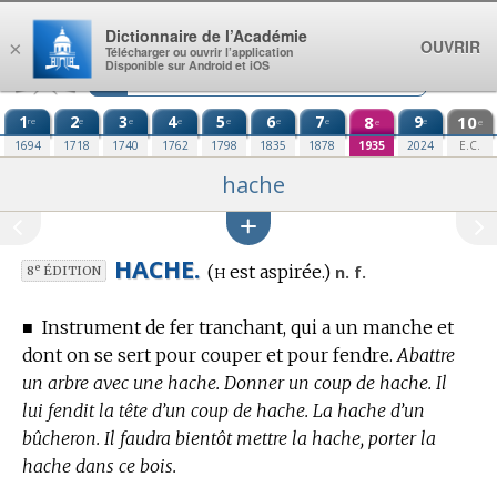
Aller au contenu
Dictionnaire de l’Académie
OUVRIR
×
Télécharger ou ouvrir l’application
Disponible sur Android et iOS
1
2
3
4
5
6
7
8
9
10
re
e
e
e
e
e
e
e
e
e
1694
1718
1740
1762
1798
1835
1878
1935
2024
E.C.
hache
HACHE.
h
(
est aspirée.)
e
n. f.
8
ÉDITION
■
Instrument de fer tranchant, qui a un manche et
dont on se sert pour couper et pour fendre.
Abattre
un arbre avec une hache. Donner un coup de hache. Il
lui fendit la tête d’un coup de hache. La hache d’un
bûcheron. Il faudra bientôt mettre la hache, porter la
hache dans ce bois.