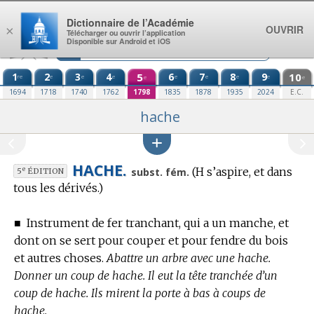
Aller au contenu
Dictionnaire de l’Académie
OUVRIR
×
Télécharger ou ouvrir l’application
Disponible sur Android et iOS
1
2
3
4
5
6
7
8
9
10
re
e
e
e
e
e
e
e
e
e
1694
1718
1740
1762
1798
1835
1878
1935
2024
E.C.
hache
HACHE.
(H s’aspire, et dans
e
subst. fém.
5
ÉDITION
tous les dérivés.)
■
Instrument de fer tranchant, qui a un manche, et
dont on se sert pour couper et pour fendre du bois
et autres choses.
Abattre un arbre avec une hache.
Donner un coup de hache. Il eut la tête tranchée d’un
coup de hache. Ils mirent la porte à bas à coups de
hache.