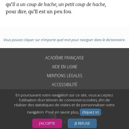
qu’
Il a un coup de hache, un petit coup de hache,
pour dire, qu’Il est un peu fou.
Vous pouvez cliquer sur n’importe quel mot pour naviguer dans le dictionnaire.
ACADÉMIE FRANÇAISE
AIDE EN LIGNE
MENTIONS LÉGALES
ACCESSIBILITÉ
CONTACTS
En poursuivant votre navigation sur ce site, vous acceptez
l’utilisation d’un témoin de connexion (cookie), afin de
réaliser des statistiques de visites et de personnaliser votre
navigation. Pour en savoir plus,
cliquez ici
.
J’ACCEPTE
JE REFUSE