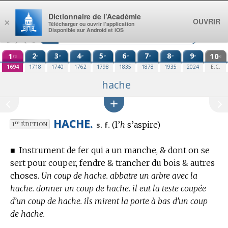
Aller au contenu
Dictionnaire de l’Académie
OUVRIR
×
Télécharger ou ouvrir l’application
Disponible sur Android et iOS
1
2
3
4
5
6
7
8
9
10
e
e
e
e
e
e
e
e
re
e
1694
1718
1740
1762
1798
1835
1878
1935
2024
E.C.
hache
HACHE.
(l’
h
s’aspire)
re
s. f.
1
ÉDITION
■
Instrument de fer qui a un manche, & dont on se
sert pour couper, fendre & trancher du bois & autres
choses.
Un coup de hache. abbatre un arbre avec la
hache. donner un coup de hache. il eut la teste coupée
d’un coup de hache. ils mirent la porte à bas d’un coup
de hache.