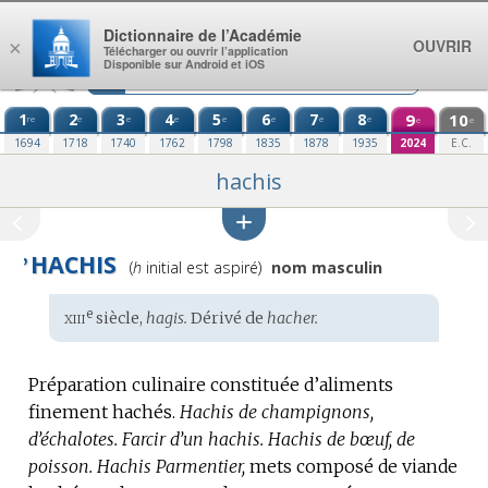
Aller au contenu
Dictionnaire de l’Académie
OUVRIR
×
Télécharger ou ouvrir l’application
Disponible sur Android et iOS
1
2
3
4
5
6
7
8
9
10
re
e
e
e
e
e
e
e
e
e
1694
1718
1740
1762
1798
1835
1878
1935
2024
E.C.
hachis
HACHIS
Prononciation
’
(
h
initial est aspiré)
nom masculin
:
xiii
e
Étymologie
siècle,
hagis.
Dérivé de
hacher.
:
Préparation culinaire constituée d’aliments
finement hachés.
Hachis de champignons,
d’échalotes.
Farcir d’un hachis.
Hachis de bœuf, de
poisson.
Hachis Parmentier,
mets composé de viande