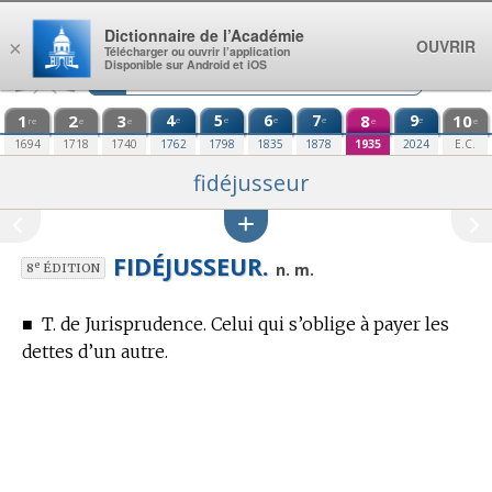
Aller au contenu
Dictionnaire de l’Académie
OUVRIR
×
Télécharger ou ouvrir l’application
Disponible sur Android et iOS
1
2
3
4
5
6
7
8
9
10
e
e
e
e
e
re
e
e
e
e
1694
1718
1740
1762
1798
1835
1878
1935
2024
E.C.
fidéjusseur
FIDÉJUSSEUR.
e
n. m.
8
ÉDITION
■
T. de Jurisprudence.
Celui qui s’oblige à payer les
dettes d’un autre.