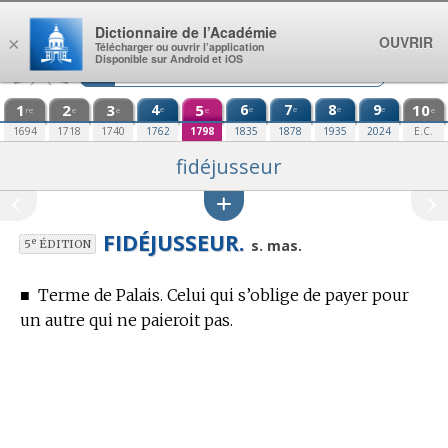
Aller au contenu
Dictionnaire de l’Académie
OUVRIR
×
Télécharger ou ouvrir l’application
Disponible sur Android et iOS
1
2
3
4
5
6
7
8
9
10
e
e
e
e
e
re
e
e
e
e
1694
1718
1740
1762
1798
1835
1878
1935
2024
E.C.
fidéjusseur
FIDÉJUSSEUR.
e
s. mas.
5
ÉDITION
■
Terme de Palais.
Celui qui s’oblige de payer pour
un autre qui ne paieroit pas.