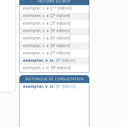
HISTOIRE DU MOT
exerciseur, n. m.
re
exempter, v. a.
[1
édition]
e
exercitation, n. f.
[3
édition]
e
exempter, v. a.
[2
édition]
exérèse, n. f.
e
exempter, v. a.
[3
édition]
exergue, n. m.
e
exempter, v. a.
[4
édition]
e
exempter, v. a.
[5
édition]
e
exempter, v. a.
[6
édition]
e
exempter, v. a.
[7
édition]
e
exempter, v. tr.
[8
édition]
e
exempter, v. tr.
[9
édition]
HISTORIQUE DE CONSULTATION
e
exempter, v. tr.
[8
édition]