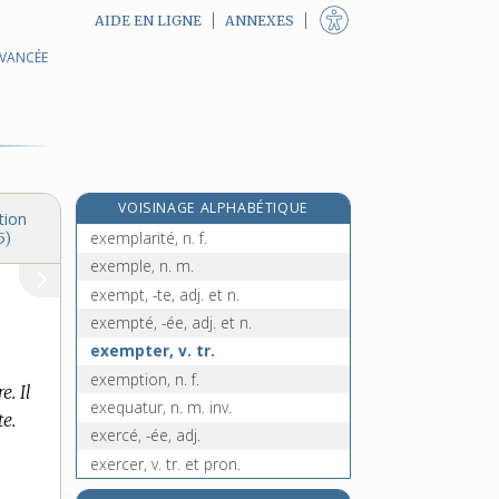
AIDE EN LIGNE
ANNEXES
AVANCÉE
exégèse, n. f.
exégète, n. m.
exégétique, adj.
exemplaire [I], adj.
exemplaire [II], n. m.
VOISINAGE ALPHABÉTIQUE
exemplairement, adv.
tion
exemplarité, n. f.
5)
exemple, n. m.
exempt, -te, adj. et n.
exempté, -ée, adj. et n.
exempter, v. tr.
exemption, n. f.
. Il
exequatur, n. m. inv.
te.
exercé, -ée, adj.
exercer, v. tr. et pron.
exercice, n. m.