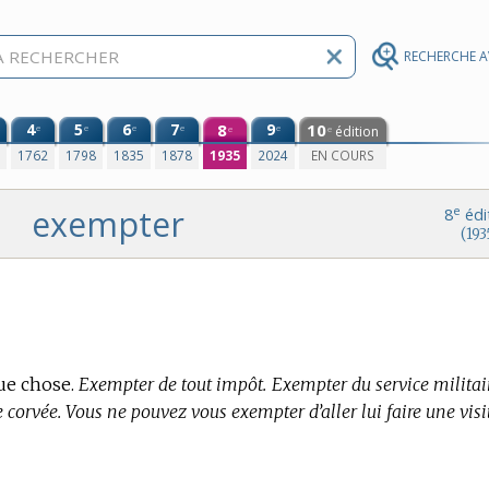
RECHERCHE 
4
5
6
7
8
9
10
e
e
e
e
e
édition
e
e
0
1762
1798
1835
1878
1935
2024
EN COURS
exempter
e
8
édi
(193
ue chose.
Exempter de tout impôt. Exempter du service militaire
e corvée. Vous ne pouvez vous exempter d’aller lui faire une visi