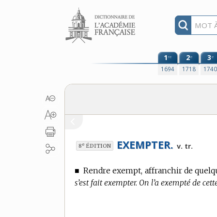
Aller au contenu
1
2
3
re
e
e
1694
1718
174
EXEMPTER.
e
v. tr.
8
ÉDITION
■
Rendre exempt, affranchir de quelq
s’est fait exempter. On l’a exempté de cett