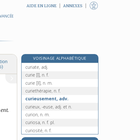
AIDE EN LIGNE
ANNEXES
AVANCÉE
cureter, v. tr.
curette, n. f.
cureur, -euse, n.
curial, -ale [I], adj.
curial, -ale [II], adj.
e
VOISINAGE ALPHABÉTIQUE
curiale, n. m.
[7
édition]
tion
curiate, adj.
5)
curie [I], n. f.
curie [II], n. m.
curiethérapie, n. f.
curieusement, adv.
curieux, -euse, adj. et n.
ent.
curion, n. m.
curiosa, n. f. pl.
curiosité, n. f.
curiste, n.