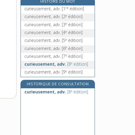
HISTOIRE DU MOT
curium, n. m.
re
curieusement, adv.
[1
édition]
curling, n. m.
e
curieusement, adv.
[2
édition]
curriculum, n. m.
e
curieusement, adv.
[3
édition]
curriculum vitae, n. m. inv.
e
curieusement, adv.
[4
édition]
e
curieusement, adv.
[5
édition]
e
curieusement, adv.
[6
édition]
e
curieusement, adv.
[7
édition]
e
curieusement, adv.
[8
édition]
e
curieusement, adv.
[9
édition]
HISTORIQUE DE CONSULTATION
e
curieusement, adv.
[8
édition]