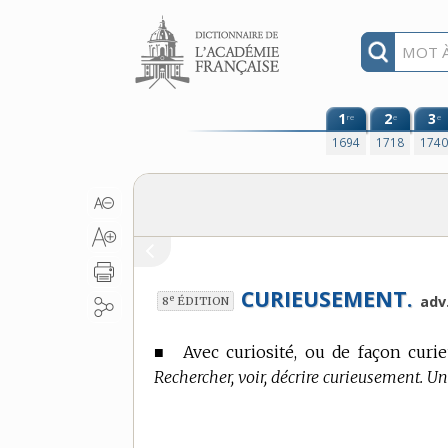
Aller au contenu
1
2
3
re
e
e
1694
1718
174
CURIEUSEMENT.
e
adv
8
ÉDITION
■
Avec curiosité, ou de façon curie
Rechercher, voir, décrire curieusement. U