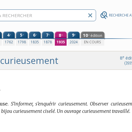
RECHERCHE 
4
5
6
7
8
9
10
e
e
e
e
e
édition
e
e
0
1762
1798
1835
1878
1935
2024
EN COURS
curieusement
e
8
édi
(193
.
use.
S’informer, s’enquérir curieusement. Observer curieusem
n bijou curieusement ciselé. Un ouvrage curieusement travaillé.