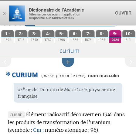
Aller au contenu
Dictionnaire de l’Académie
OUVRIR
×
Télécharger ou ouvrir l’application
Disponible sur Android et iOS
1
2
3
4
5
6
7
8
9
10
re
e
e
e
e
e
e
e
e
e
1694
1718
1740
1762
1798
1835
1878
1935
2024
E.C.
curium
✻
CURIUM
Prononciation
(
um
se prononce
ome
)
nom masculin
:
xx
e
Étymologie
siècle. Du nom de
Marie Curie,
physicienne
:
française
.
Élément radioactif découvert en 1945 dans
MARQUE
CHIMIE.
les produits de transformation de l’uranium
DE
(
symbole :
DOMAINE
Cm ;
numéro atomique :
96).