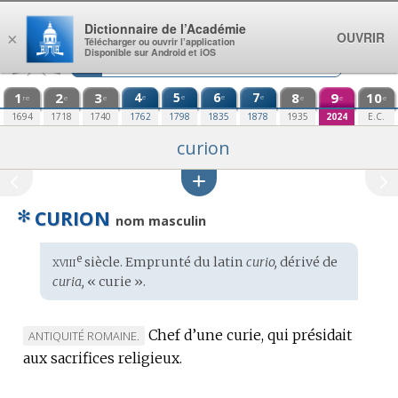
Aller au contenu
Dictionnaire de l’Académie
OUVRIR
×
Télécharger ou ouvrir l’application
Disponible sur Android et iOS
1
2
3
4
5
6
7
8
9
10
e
e
e
e
re
e
e
e
e
e
1694
1718
1740
1762
1798
1835
1878
1935
2024
E.C.
curion
✻
CURION
nom masculin
xviii
e
Étymologie
siècle. Emprunté du
latin
curio,
dérivé de
:
curia,
« curie ».
Chef d’une curie, qui présidait
MARQUE
ANTIQUITÉ ROMAINE.
aux sacrifices religieux.
DE
DOMAINE