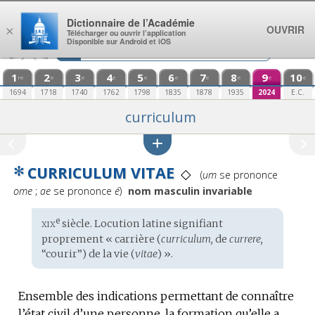
Aller au contenu
Dictionnaire de l’Académie
OUVRIR
×
Télécharger ou ouvrir l’application
Disponible sur Android et iOS
1
2
3
4
5
6
7
8
9
10
re
e
e
e
e
e
e
e
e
e
1694
1718
1740
1762
1798
1835
1878
1935
2024
E.C.
curriculum
✻
CURRICULUM VITAE
Prononciation
◇
(
um
se prononce
:
ome
;
ae
se prononce
é
)
nom masculin invariable
xix
e
Étymologie
siècle. Locution
latine
signifiant
:
proprement « carrière (
curriculum,
de
currere,
“courir”) de la vie (
vitae
) ».
Ensemble des indications permettant de connaître
l’état civil d’une personne, la formation qu’elle a