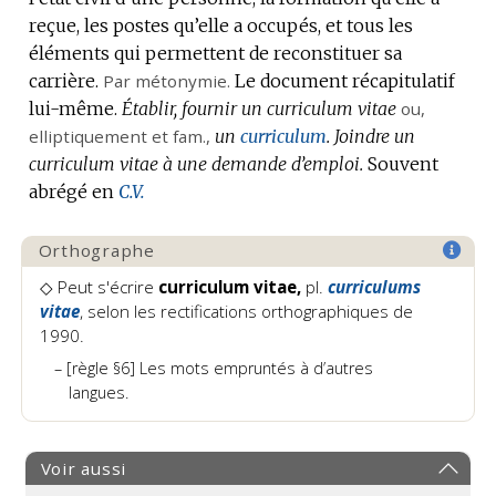
reçue, les postes qu’elle a occupés, et tous les
éléments qui permettent de reconstituer sa
carrière.
Par métonymie.
Le document récapitulatif
lui-même.
Établir, fournir un curriculum vitae
ou,
elliptiquement
et
fam.
,
un
curriculum
.
Joindre un
curriculum vitae à une demande d’emploi.
Souvent
abrégé en
C.V.
Orthographe
◇ Peut s'écrire
curriculum vitae,
pl.
curriculums
vitae
, selon les rectifications orthographiques de
1990.
[règle §6] Les mots empruntés à d’autres
langues.
Voir aussi