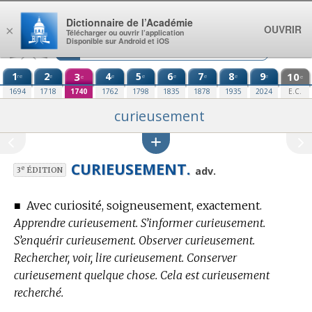
Aller au contenu
Dictionnaire de l’Académie
OUVRIR
×
Télécharger ou ouvrir l’application
Disponible sur Android et iOS
1
2
3
4
5
6
7
8
9
10
re
e
e
e
e
e
e
e
e
e
1694
1718
1740
1762
1798
1835
1878
1935
2024
E.C.
curieusement
CURIEUSEMENT.
e
adv.
3
ÉDITION
■
Avec curiosité, soigneusement, exactement.
Apprendre curieusement. S’informer curieusement.
S’enquérir curieusement. Observer curieusement.
Rechercher, voir, lire curieusement. Conserver
curieusement quelque chose. Cela est curieusement
recherché.