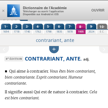
Aller au contenu
Dictionnaire de l’Académie
OUVRIR
×
Télécharger ou ouvrir l’application
Disponible sur Android et iOS
1
2
3
4
5
6
7
8
9
10
re
e
e
e
e
e
e
e
e
e
1694
1718
1740
1762
1798
1835
1878
1935
2024
E.C.
contrariant, ante
CONTRARIANT, ANTE.
e
adj.
8
ÉDITION
■
Qui aime à contrarier.
Vous êtes bien contrariant,
bien contrariante. Esprit contrariant. Humeur
contrariante.
Il signifie aussi Qui est de nature à contrarier.
Cela
est bien contrariant.