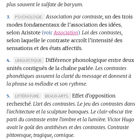
plus souvent le sulfate de baryum.
Association par contraste,
un des trois
MARQUE
PSYCHOLOGIE.
3.
modes fondamentaux de l’association des idées,
DE
selon Aristote
DOMAINE
Loi des contrastes,
(voir
Association
).
selon laquelle le contraste accroît l’intensité des
:
sensations et des états affectifs.
Différence phonologique entre deux
MARQUE
LINGUISTIQUE.
4.
unités contiguës de la chaîne parlée.
DE
Les contrastes
phonétiques assurent la clarté du message et donnent à
DOMAINE
la phrase sa mélodie et son rythme.
:
Effet d’opposition
MARQUE
MARQUE
LITTÉRATURE.
BEAUX-ARTS.
5.
recherché.
DE
L’art des contrastes.
DE
Le jeu des contrastes dans
l’architecture et la sculpture baroques.
DOMAINE
DOMAINE
Le clair-obscur tire
parti du contraste entre l’ombre et la lumière.
:
:
Victor Hugo
avait le goût des antithèses et des contrastes.
Contraste
pittoresque, tragique, comique.