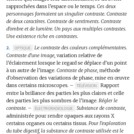
rapprochées dans l’espace ou le temps.
Ces deux
personnages formaient un singulier contraste.
Contraste
de deux caractères.
Contraste de sentiments.
Contraste
d’ombre et de lumière.
Un pays aux multiples contrastes.
Une existence riche en contrastes.
Le contraste des couleurs complémentaires.
MARQUE
OPTIQUE.
2.
Contraste d’une image,
DE
variation relative de
l’éclairement lorsque le regard se déplace d’un point
DOMAINE
à un autre de l’image.
:
Contraste de phase,
méthode
d’observation des variations de phase, mise en œuvre
dans certains microscopes.
–
Rapport
MARQUE
TÉLÉVISION.
entre la brillance des parties les plus claires et celle
DE
des parties les plus sombres de l’image.
DOMAINE
Régler le
contraste.
–
:
Substance de contraste,
MARQUE
ÉLECTRORADIOLOGIE.
administrée pour rendre opaques aux rayons X
DE
certains organes ou certains tissus.
DOMAINE
Pour l’exploration
du tube digestif, la substance de contraste utilisée est le
: