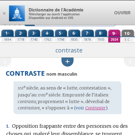
Aller au contenu
Dictionnaire de l’Académie
OUVRIR
×
Télécharger ou ouvrir l’application
Disponible sur Android et iOS
1
2
3
4
5
6
7
8
9
10
re
e
e
e
e
e
e
e
e
e
1694
1718
1740
1762
1798
1835
1878
1935
2024
E.C.
contraste
CONTRASTE
nom masculin
xvi
e
Étymologie
siècle, au sens de « lutte, contestation »,
:
xviii
e
jusqu’au
siècle. Emprunté de l’
italien
contrasto,
proprement « lutte », déverbal de
contrastare,
« s’opposer à »
(voir
Contraster
).
Opposition frappante entre des personnes ou des
1.
choses qui, malgré leur dissemblance, se trouvent